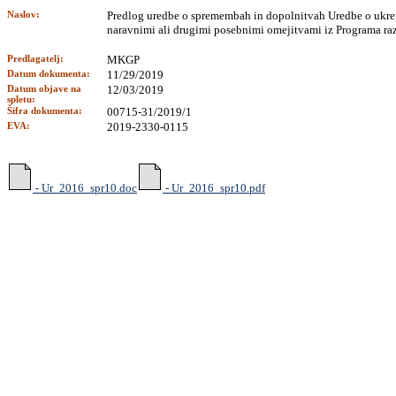
Naslov:
Predlog uredbe o spremembah in dopolnitvah Uredbe o ukre
naravnimi ali drugimi posebnimi omejitvami iz Programa r
Predlagatelj:
MKGP
Datum dokumenta:
11/29/2019
Datum objave na
12/03/2019
spletu:
Šifra dokumenta:
00715-31/2019/1
EVA:
2019-2330-0115
- Ur_2016_spr10.doc
- Ur_2016_spr10.pdf