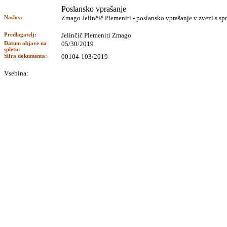
Poslansko vprašanje
Naslov:
Zmago Jelinčič Plemeniti - poslansko vprašanje v zvezi s s
Predlagatelj:
Jelinčič Plemeniti Zmago
Datum objave na
05/30/2019
spletu:
Šifra dokumenta:
00104-103/2019
Vsebina: