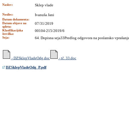
Naslov:
Sklep vlade
Nosilec:
Ivanuša Jani
Datum dokumenta:
Datum objave na
07/31/2019
spletu:
Klasifikacijska
00104-215/2019/6
številka:
Seja:
64. Dopisna seja33Predlog odgovora na poslansko vprašanje 
- DZSklepVladeOdg.doc
- tč. 33.doc
DZSklepVladeOdg_P.pdf