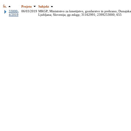
Št.
Prejeto
Subjekt
33000-
06/03/2019
MKGP; Ministrstvo za kmetijstvo, gozdarstvo in prehrano; Dunajska
4/2019
Ljubljana; Slovenija; gp.mkgp; 31162991; 2399253000; 655