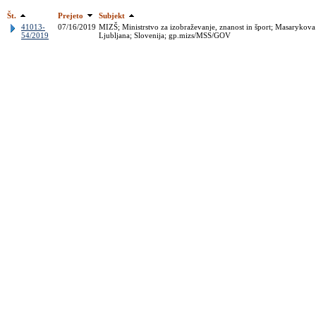
Št.
Prejeto
Subjekt
41013-
07/16/2019
MIZŠ; Ministrstvo za izobraževanje, znanost in šport; Masarykova
54/2019
Ljubljana; Slovenija; gp.mizs/MSS/GOV