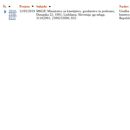
Št.
Prejeto
Subjekt
Naslov
2019-
12/03/2019
MKGP; Ministrstvo za kmetijstvo, gozdarstvo in prehrano;
Uredba 
2330-
Dunajska 22; 1001; Ljubljana; Slovenija; gp.mkgp;
kmetova
0115
31162991; 2399253000; 655
Republi