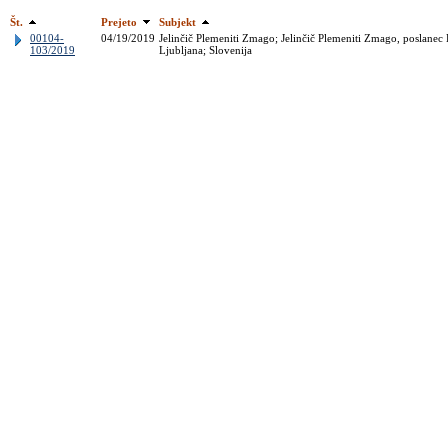
Št.
Prejeto
Subjekt
00104-
04/19/2019
Jelinčič Plemeniti Zmago; Jelinčič Plemeniti Zmago, poslanec
103/2019
Ljubljana; Slovenija