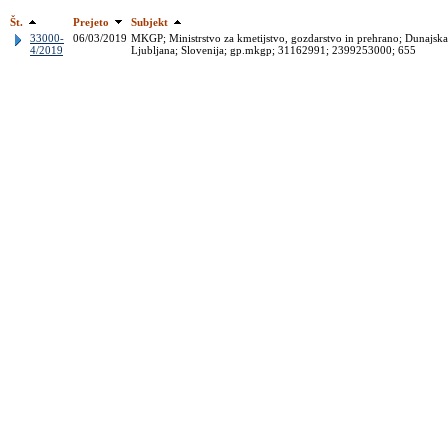
Št.
Prejeto
Subjekt
33000-
06/03/2019
MKGP; Ministrstvo za kmetijstvo, gozdarstvo in prehrano; Dunajska
4/2019
Ljubljana; Slovenija; gp.mkgp; 31162991; 2399253000; 655