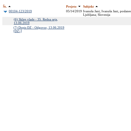
Št.
Prejeto
Subjekt
00104-123/2019
05/14/2019
Ivanuša Jani; Ivanuša Jani, poslan
Ljubljana; Slovenija
(6) Sklep vlade - 35. Redna seja,
13.06.2019
(7) Dopis DZ - Odgovor, 13.06.2019
[DZ+]