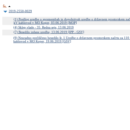
Št.
2019-2550-0029
(1) Predlog uredbe o spremembah in dopolnitvah uredbe o državnem prostorskem nač
kV kablovod v MO Koper, 03.06.2019 [MOP]
(4) Sklep vlade - 35. Redna seja, 13.06.2019
(7) Besedilo izdane uredbe, 13.06.2019 [IPP - GSV]
(9) Neuradno prečiščeno besedilo št. 1 Uredbe o državnem prostorskem načrtu za 110
kablovod v MO Koper, 19.06.2019 [GSV]