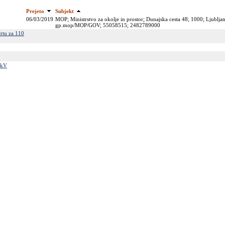
Prejeto
Subjekt
06/03/2019
MOP; Ministrstvo za okolje in prostor; Dunajska cesta 48; 1000; Ljubljan
gp.mop/MOP/GOV; 55058515; 2482789000
rtu za 110
 kV