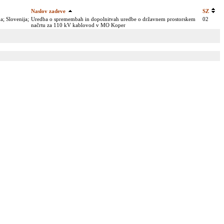
Naslov zadeve
SZ
a; Slovenija;
Uredba o spremembah in dopolnitvah uredbe o državnem prostorskem
02
načrtu za 110 kV kablovod v MO Koper