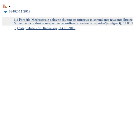
Št.
02402-11/2019
(1) Poročilo Medresorske delovne skupine za pripravo in spremljanje izvajanja Strate
Slovenije na področju migracij ter koordinacijo aktivnosti s področja migracij, 31.0
(3) Sklep vlade - 35. Redna seja, 13.06.2019