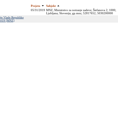
Prejeto
Subjekt
05/31/2019
MNZ; Ministrstvo za notranje zadeve; Štefanova 2; 1000;
Ljubljana; Slovenija; gp.mnz; 52817652; 5030200000
gije Vlade Republike
5.2019 [MNZ]