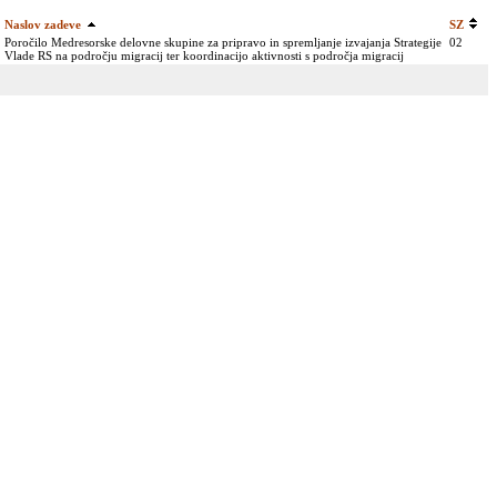
Naslov zadeve
SZ
Poročilo Medresorske delovne skupine za pripravo in spremljanje izvajanja Strategije
02
Vlade RS na področju migracij ter koordinacijo aktivnosti s področja migracij