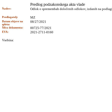
Predlog podzakonskega akta vlade
Naslov:
Odlok o spremembah določenih odlokov, izdanih na podlagi
Predlagatelj:
MZ
Datum objave na
08/27/2021
spletu:
Šifra dokumenta:
00725-77/2021
EVA:
2021-2711-0160
Vsebina: