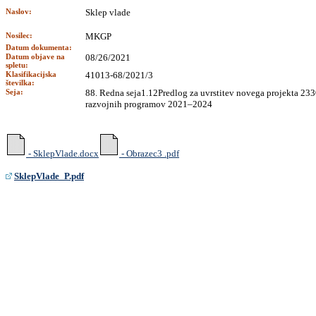
Naslov:
Sklep vlade
Nosilec:
MKGP
Datum dokumenta:
Datum objave na
08/26/2021
spletu:
Klasifikacijska
41013-68/2021/3
številka:
Seja:
88. Redna seja1.12Predlog za uvrstitev novega projekta 23
razvojnih programov 2021–2024
- SklepVlade.docx
- Obrazec3 .pdf
SklepVlade_P.pdf