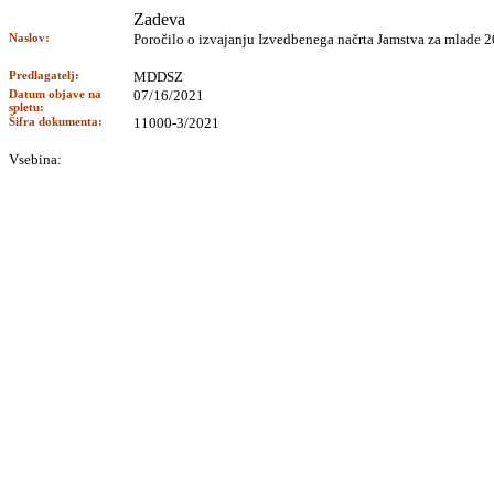
Zadeva
Naslov:
Poročilo o izvajanju Izvedbenega načrta Jamstva za mlade
Predlagatelj:
MDDSZ
Datum objave na
07/16/2021
spletu:
Šifra dokumenta:
11000-3/2021
Vsebina: