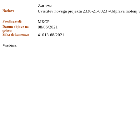
Zadeva
Naslov:
Uvrstitev novega projekta 2330-21-0023 »Odprava motenj v
Predlagatelj:
MKGP
Datum objave na
08/06/2021
spletu:
Šifra dokumenta:
41013-68/2021
Vsebina: