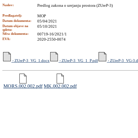
Naslov:
Predlog zakona o urejanju prostora (ZUreP-3)
Predlagatelj:
MOP
Datum dokumenta:
05/04/2021
Datum objave na
05/10/2021
spletu:
Šifra dokumenta:
00719-16/2021/1
EVA:
2020-2550-0074
- ZUreP-3_VG_1.docx
- ZUreP-3_VG_1_P.pdf
- ZUreP-3_VG-3.
MORS.002.002.pdf
MK.002.002.pdf