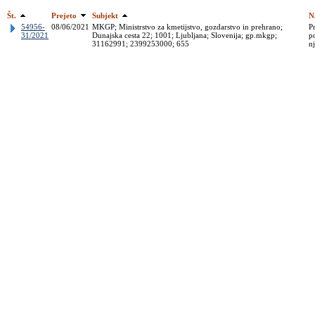
Št.
Prejeto
Subjekt
N
54956-
08/06/2021
MKGP; Ministrstvo za kmetijstvo, gozdarstvo in prehrano;
P
31/2021
Dunajska cesta 22; 1001; Ljubljana; Slovenija; gp.mkgp;
p
31162991; 2399253000; 655
n