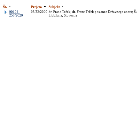
Št.
Prejeto
Subjekt
00104-
06/22/2020
dr. Franc Trček; dr. Franc Trček poslanec Državnega zbora; Š
250/2020
Ljubljana; Slovenija