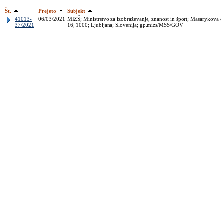
Št.
Prejeto
Subjekt
41013-
06/03/2021
MIZŠ; Ministrstvo za izobraževanje, znanost in šport; Masarykova 
37/2021
16; 1000; Ljubljana; Slovenija; gp.mizs/MSS/GOV