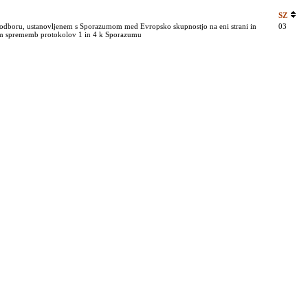
SZ
m odboru, ustanovljenem s Sporazumom med Evropsko skupnostjo na eni strani in
03
tjem sprememb protokolov 1 in 4 k Sporazumu