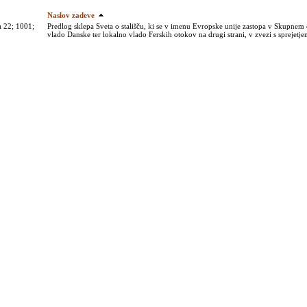
Naslov zadeve
a 22; 1001;
Predlog sklepa Sveta o stališču, ki se v imenu Evropske unije zastopa v Skupne
vlado Danske ter lokalno vlado Ferskih otokov na drugi strani, v zvezi s spreje