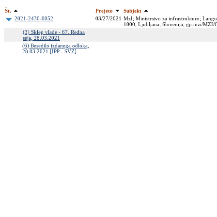
Št.
Prejeto
Subjekt
2021-2430-0052
03/27/2021
MzI; Ministrstvo za infrastrukturo; Langu
1000; Ljubljana; Slovenija; gp.mzi/MZI
(3) Sklep vlade - 67. Redna
seja, 28.03.2021
(6) Besedilo izdanega odloka,
28.03.2021 [IPP - SVZ]