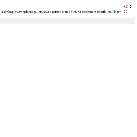
SZ
a zrakoplovov splošnega letalstva s pristanki in odleti na oziroma z javnih letališč ter
02