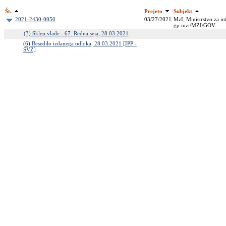
Št.
Prejeto
Subjekt
2021-2430-0050
03/27/2021
MzI; Ministrstvo za in
gp.mzi/MZI/GOV
(3) Sklep vlade - 67. Redna seja, 28.03.2021
(6) Besedilo izdanega odloka, 28.03.2021 [IPP -
SVZ]