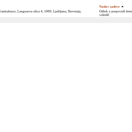
Naslov zadeve
frastrukturo; Langusova ulica 4; 1000; Ljubljana; Slovenija;
Odlok o prepovedi letenj
vzletišč