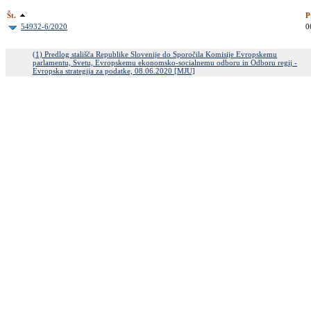
Št.
P
54932-6/2020
0
(1) Predlog stališča Republike Slovenije do Sporočila Komisije Evropskemu
parlamentu, Svetu, Evropskemu ekonomsko-socialnemu odboru in Odboru regij -
Evropska strategija za podatke, 08.06.2020 [MJU]