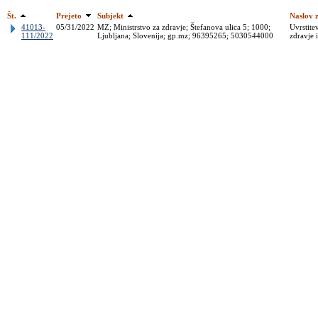
Št.
Prejeto
Subjekt
Naslov 
41013-
05/31/2022
MZ; Ministrstvo za zdravje; Štefanova ulica 5; 1000;
Uvrstite
111/2022
Ljubljana; Slovenija; gp.mz; 96395265; 5030544000
zdravje 