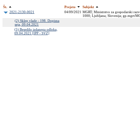
Št.
Prejeto
Subjekt
2021-2130-0021
04/09/2021
MGRT; Ministrstvo za gospodarski razvo
1000; Ljubljana; Slovenija; gp.mgrt
(2) Sklep vlade - 198. Dopisna
seja, 09.04.2021
(5) Besedilo izdanega odloka,
09.04.2021 [IPP - SVZ]