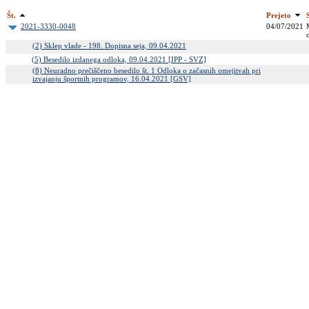
Št.
Prejeto
2021-3330-0048
04/07/2021
(2) Sklep vlade - 198. Dopisna seja, 09.04.2021
(5) Besedilo izdanega odloka, 09.04.2021 [IPP - SVZ]
(8) Neuradno prečiščeno besedilo št. 1 Odloka o začasnih omejitvah pri
izvajanju športnih programov, 16.04.2021 [GSV]