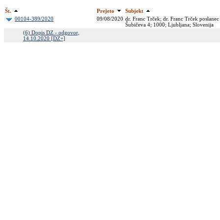
Št.
Prejeto
Subjekt
00104-389/2020
09/08/2020
dr. Franc Trček; dr. Franc Trček poslane
Šubičeva 4; 1000; Ljubljana; Slovenija
(6) Dopis DZ - odgovor,
14.10.2020 [DZ+]