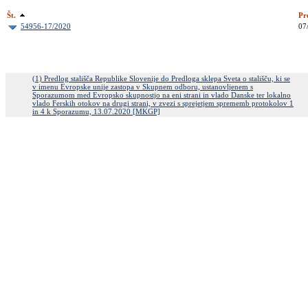
Št.
Pr
54956-17/2020
07
(1) Predlog stališča Republike Slovenije do Predloga sklepa Sveta o stališču, ki se
v imenu Evropske unije zastopa v Skupnem odboru, ustanovljenem s
Sporazumom med Evropsko skupnostjo na eni strani in vlado Danske ter lokalno
vlado Ferskih otokov na drugi strani, v zvezi s sprejetjem sprememb protokolov 1
in 4 k Sporazumu, 13.07.2020 [MKGP]