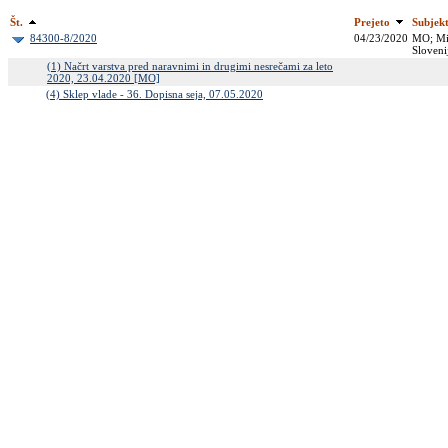
Št.
Prejeto
Subjek
84300-8/2020
04/23/2020
MO; Min
Sloveni
(1) Načrt varstva pred naravnimi in drugimi nesrečami za leto
2020, 23.04.2020 [MO]
(4) Sklep vlade - 36. Dopisna seja, 07.05.2020