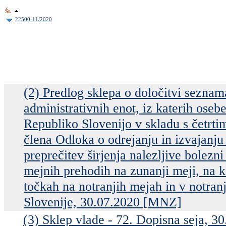
Št.
22500-11/2020
(2) Predlog sklepa o določitvi seznam
administrativnih enot, iz katerih oseb
Republiko Slovenijo v skladu s četrt
člena Odloka o odrejanju in izvajanju
preprečitev širjenja nalezljive bole
mejnih prehodih na zunanji meji, na k
točkah na notranjih mejah in v notran
Slovenije, 30.07.2020 [MNZ]
(3) Sklep vlade - 72. Dopisna seja, 3