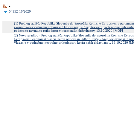
Št.
54952-10/2020
(1) Predlog stališča Republike Slovenije do Sporočila Komisije Evropskemu parlame
ekonomsko-socialnemu odboru in Odboru regij - Krepitev evropskih podnebnih ambici
podnebno nevtralno prihodnost v korist naših državljanov, 13.10.2020 [MOP]
(2) Novo gradivo - Predlog stališča Republike Slovenije do Sporočila Komisije Evrop
Evropskemu ekonomsko-socialnemu odboru in Odboru regij - Krepitev evropskih podn
Vlaganje v podnebno nevtralno prihodnost v korist naših državljanov, 13.10.2020 [