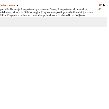
aslov zadeve
SZ
poročilo Komisije Evropskemu parlamentu, Svetu, Evropskemu ekonomsko-
03
ocialnemu odboru in Odboru regij - Krepitev evropskih podnebnih ambicij do leta
030 - Vlaganje v podnebno nevtralno prihodnost v korist naših državljanov