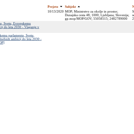
Prejeto
Subjekt
N
10/13/2020
MOP; Ministrstvo za okolje in prostor;
S
Dunajska cesta 48; 1000; Ljubljana; Slovenija;
s
gp.mop/MOP/GOV; 55058515; 2482789000
2
ntu, Svetu, Evropskemu
j do leta 2030 - Vlaganje v
skemu parlamentu, Svetu,
ebnih ambicij do leta 2030 -
MOP]