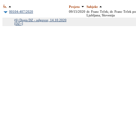
Št.
Prejeto
Subjekt
00104-407/2020
09/15/2020
dr. Franc Trček; dr. Franc Trček p
Ljubljana; Slovenija
(6) Dopis DZ - odgovor, 14.10.2020
[DZ+]