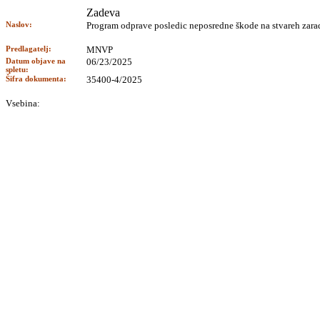
Zadeva
Naslov:
Program odprave posledic neposredne škode na stvareh zara
Predlagatelj:
MNVP
Datum objave na
06/23/2025
spletu:
Šifra dokumenta:
35400-4/2025
Vsebina: