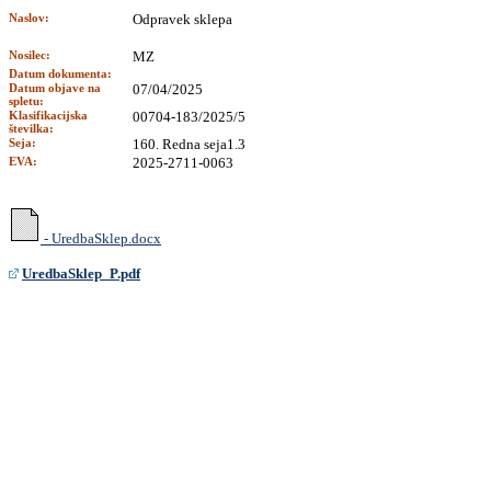
Naslov:
Odpravek sklepa
Nosilec:
MZ
Datum dokumenta:
Datum objave na
07/04/2025
spletu:
Klasifikacijska
00704-183/2025/5
številka:
Seja:
160. Redna seja1.3
EVA:
2025-2711-0063
- UredbaSklep.docx
UredbaSklep_P.pdf