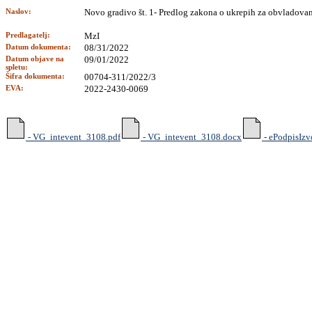
Naslov:
Novo gradivo št. 1- Predlog zakona o ukrepih za obvladovanj
Predlagatelj:
MzI
Datum dokumenta:
08/31/2022
Datum objave na
09/01/2022
spletu:
Šifra dokumenta:
00704-311/2022/3
EVA:
2022-2430-0069
- VG_intevent_3108.pdf
- VG_intevent_3108.docx
- ePodpisIzv