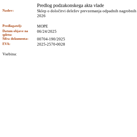
Predlog podzakonskega akta vlade
Naslov:
Sklep o določitvi deležev prevzemanja odpadnih nagrobnih sv
2026
Predlagatelj:
MOPE
Datum objave na
06/24/2025
spletu:
Šifra dokumenta:
00704-190/2025
EVA:
2025-2570-0028
Vsebina: