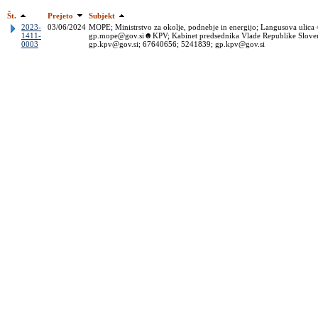
Št.
Prejeto
Subjekt
2023-
03/06/2024
MOPE; Ministrstvo za okolje, podnebje in energijo; Langusova ulica 
1411-
gp.mope@gov.si☻KPV; Kabinet predsednika Vlade Republike Slovenije
0003
gp.kpv@gov.si; 67640656; 5241839; gp.kpv@gov.si