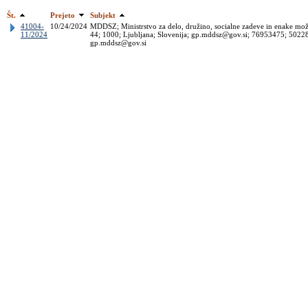
Št.
Prejeto
Subjekt
41004-
10/24/2024
MDDSZ; Ministrstvo za delo, družino, socialne zadeve in enake možn
11/2024
44; 1000; Ljubljana; Slovenija; gp.mddsz@gov.si; 76953475; 5022
gp.mddsz@gov.si