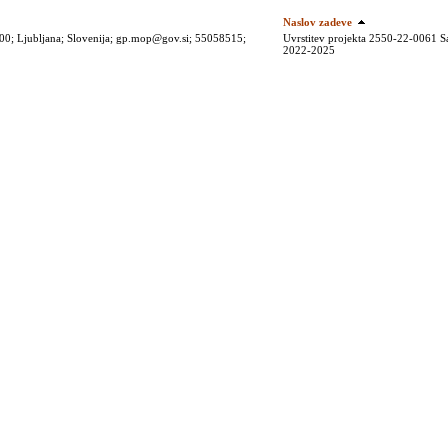
Naslov zadeve
1000; Ljubljana; Slovenija; gp.mop@gov.si; 55058515;
Uvrstitev projekta 2550-22-0061 Sa
2022-2025