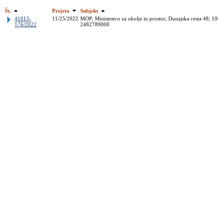
Št.
Prejeto
Subjekt
41013-
11/25/2022
MOP; Ministrstvo za okolje in prostor; Dunajska cesta 48; 
176/2022
2482789000