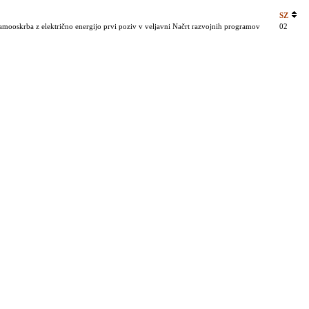
SZ
mooskrba z električno energijo prvi poziv v veljavni Načrt razvojnih programov
02