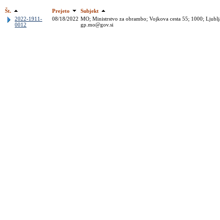
Št.
Prejeto
Subjekt
2022-1911-
08/18/2022
MO; Ministrstvo za obrambo; Vojkova cesta 55; 1000; Ljublja
0012
gp.mo@gov.si