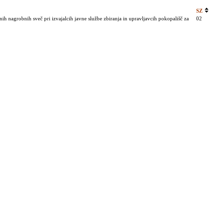
SZ
h nagrobnih sveč pri izvajalcih javne službe zbiranja in upravljavcih pokopališč za
02