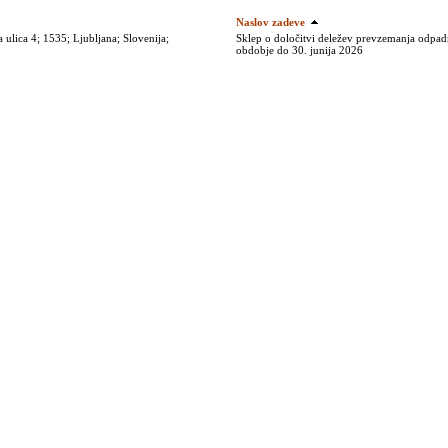
Naslov zadeve
ulica 4; 1535; Ljubljana; Slovenija;
Sklep o določitvi deležev prevzemanja odpadni
obdobje do 30. junija 2026