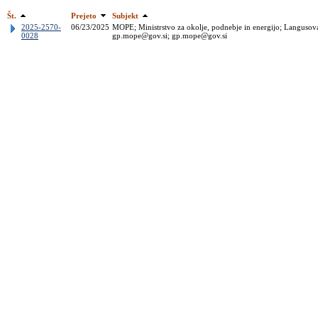
Št.
Prejeto
Subjekt
2025-2570-
06/23/2025
MOPE; Ministrstvo za okolje, podnebje in energijo; Langusova 
0028
gp.mope@gov.si; gp.mope@gov.si