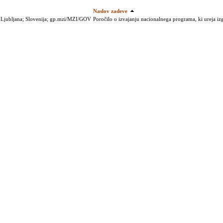
Naslov zadeve
0; Ljubljana; Slovenija; gp.mzi/MZI/GOV
Poročilo o izvajanju nacionalnega programa, ki ureja izg