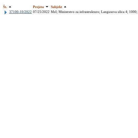
Št.
Prejeto
Subjekt
37100-10/2022
07/25/2022
MzI; Ministrstvo za infrastrukturo; Langusova ulica 4; 100