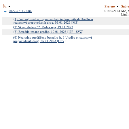
Št.
Prejeto
Subje
2022-2711-0086
01/09/2023
MZ; M
Ljubl
(1) Predlog uredbe o spremembah in dopolnitvah Uredbe o
razvrstitvi prepovedanih drog, 09.01.2023 [MZ]
(3) Sklep vlade - 32. Redna seja, 19.01.2023
(6) Besedilo izdane uredbe, 19.01.2023 [IPP - SVZ]
(8) Neuradno prečiščeno besedilo št. 3 Uredbe o razvrstitvi
prepovedanih drog, 25.01.2023 [GSV]