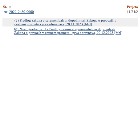
Št.
Prejeto
2022-2430-0060
11/24/
(2) Predlog zakona o spremembah in dopolnitvah Zakona o prevozih v
cestnem prometu - prva obravnava, 28.11.2023 [MzI]
(8) Novo gradivo št. 1 - Predlog zakona o spremembah in dopolnitvah
Zakona o prevozih v cestnem prometu - prva obravnava, 20.12.2023 [MzI]