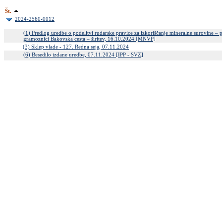
Št.
2024-2560-0012
(1) Predlog uredbe o podelitvi rudarske pravice za izkoriščanje mineralne surovine – 
gramoznici Bakovska cesta – širitev, 16.10.2024 [MNVP]
(3) Sklep vlade - 127. Redna seja, 07.11.2024
(6) Besedilo izdane uredbe, 07.11.2024 [IPP - SVZ]