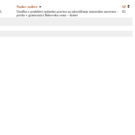
Naslov zadeve
SZ
0;
Uredba o podelitvi rudarske pravice za izkoriščanje mineralne surovine –
02
proda v gramoznici Bakovska cesta – širitev