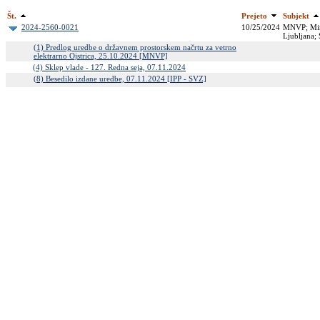
Št.
Prejeto
Subjekt
2024-2560-0021
10/25/2024
MNVP; Mini
Ljubljana;
(1) Predlog uredbe o državnem prostorskem načrtu za vetrno
elektrarno Ojstrica, 25.10.2024 [MNVP]
(4) Sklep vlade - 127. Redna seja, 07.11.2024
(8) Besedilo izdane uredbe, 07.11.2024 [IPP - SVZ]