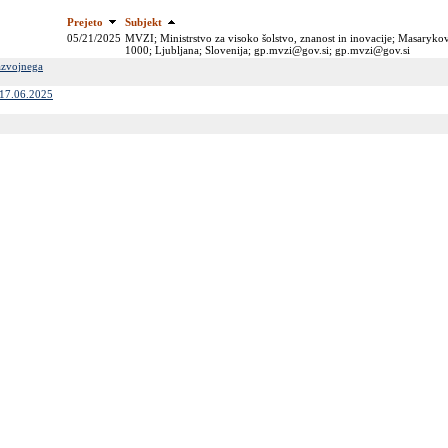
Prejeto
Subjekt
05/21/2025
MVZI; Ministrstvo za visoko šolstvo, znanost in inovacije; Masarykov
1000; Ljubljana; Slovenija; gp.mvzi@gov.si; gp.mvzi@gov.si
Razvojnega
, 17.06.2025