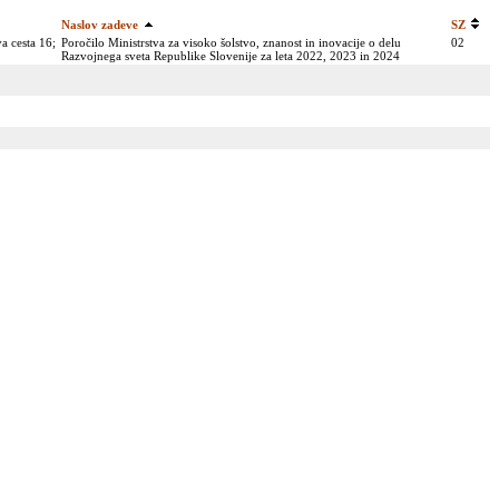
Naslov zadeve
SZ
a cesta 16;
Poročilo Ministrstva za visoko šolstvo, znanost in inovacije o delu
02
Razvojnega sveta Republike Slovenije za leta 2022, 2023 in 2024