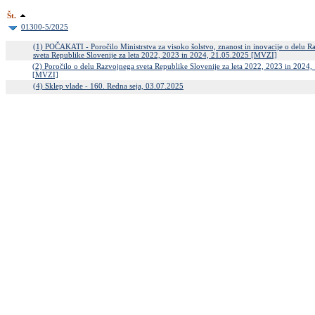
Št.
01300-5/2025
(1) POČAKATI - Poročilo Ministrstva za visoko šolstvo, znanost in inovacije o delu 
sveta Republike Slovenije za leta 2022, 2023 in 2024, 21.05.2025 [MVZI]
(2) Poročilo o delu Razvojnega sveta Republike Slovenije za leta 2022, 2023 in 2024
[MVZI]
(4) Sklep vlade - 160. Redna seja, 03.07.2025