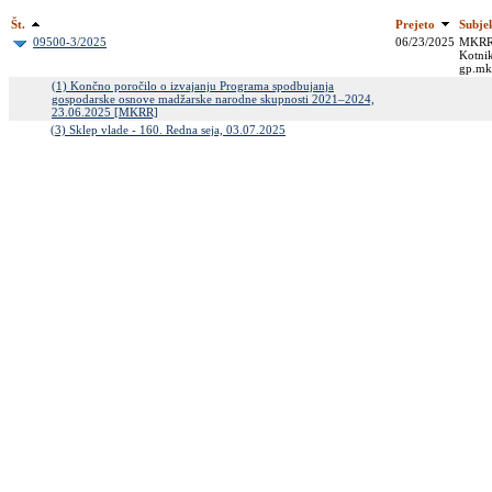
Št.
Prejeto
Subje
09500-3/2025
06/23/2025
MKRR; 
Kotnik
gp.mk
(1) Končno poročilo o izvajanju Programa spodbujanja
gospodarske osnove madžarske narodne skupnosti 2021–2024,
23.06.2025 [MKRR]
(3) Sklep vlade - 160. Redna seja, 03.07.2025