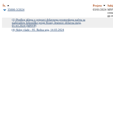
Št.
Prejeto
Subj
35000-3/2024
03/01/2024
MNVP
cest
gp.
(1) Predlog sklepa o pripravi državnega prostorskega načrta za
nadgradnjo železniške proge Kranj–Jesenice–državna meja,
01.03.2024 [MNVP]
(4) Sklep vlade - 95. Redna seja, 14.03.2024