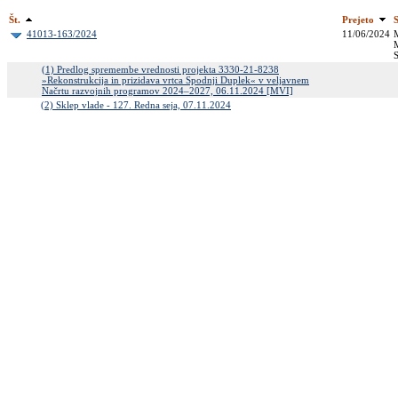
Št.
Prejeto
41013-163/2024
11/06/2024
M
M
S
(1) Predlog spremembe vrednosti projekta 3330-21-8238
»Rekonstrukcija in prizidava vrtca Spodnji Duplek« v veljavnem
Načrtu razvojnih programov 2024–2027, 06.11.2024 [MVI]
(2) Sklep vlade - 127. Redna seja, 07.11.2024